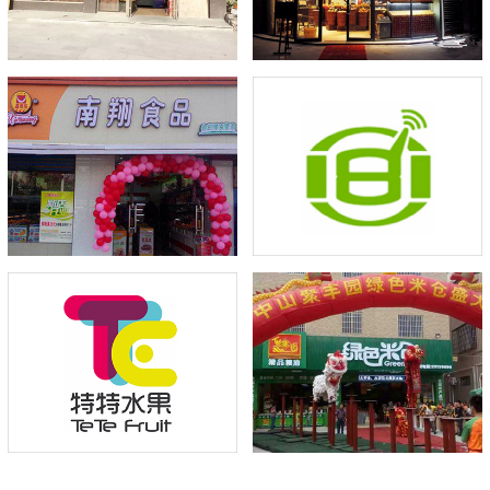
管家实现称重收银一体化
品流通渠道
点击量：328
点击量：338
频受市场青睐，上线27+店
当家好帮手，助力聚丰园实
『福建特特水果』
现全渠道销售
点击量：330
点击量：305