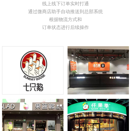
线上线下订单实时打通
通过微商店助手自动推送到总部系统
根据物流方式和
助力七只鹅实现高效信息化
秤心管家3让渔百惠管理更
订单状态进行后续操作
管理
轻松
点击量：282
点击量：287
果篮哆实现真正的O2O闭环
仟果季水果连锁高效化管理
和精准营销
工具
点击量：271
点击量：465
百家南翔食品连锁选用秤心
打通菜篮子便民平台农副产