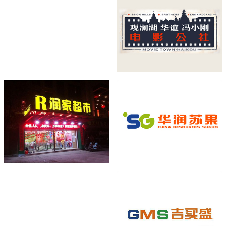
润家超市借力思迅商云8实
商云8与华润苏果强强联手
现跨区域扩张
打造区域零售典范
点击量：311
点击量：389
华联吉买盛携手思迅商云8
运营更高效
点击量：457