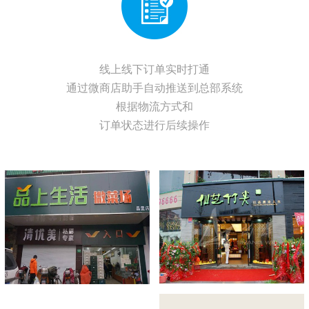
线上线下订单实时打通
通过微商店助手自动推送到总部系统
根据物流方式和
商云8联合【清美旗下】品
商云8助力旅游超市发展新
订单状态进行后续操作
上生活微菜场打造“人民”的
契机
菜市场
点击量：242
点击量：619
思迅商云8成功上线观澜湖
华谊冯小刚电影公社
点击量：278