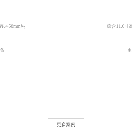
容屏58mm热
蕴含11.6
备
更
更多案例